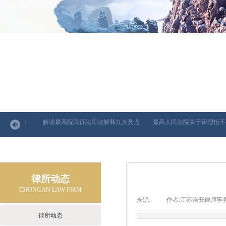
暴力法》
解读最高院民诉法司法解释九大亮点
最高人民法院关于审理拒不支
律所动态
CHONGAN LAW FIRM
来源:
|
作者:
江苏崇安律师事
律所动态