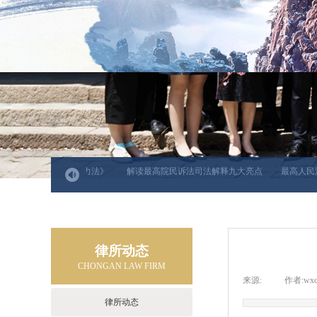
人民共和国反家庭暴力法》
解读最高院民诉法司法解释九大亮点
最高人民法
律所动态
CHONGAN LAW FIRM
来源:
|
作者:
wxc
律所动态