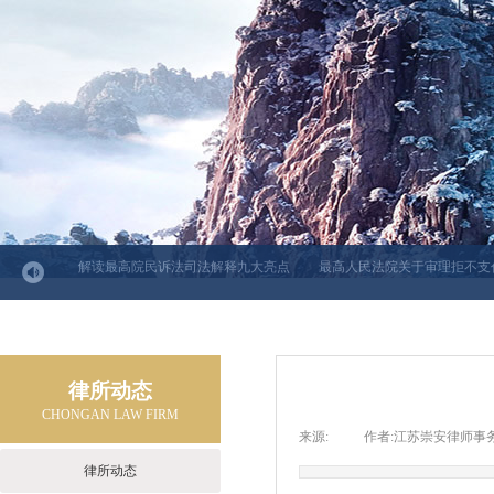
力法》
解读最高院民诉法司法解释九大亮点
最高人民法院关于审理拒不支付
律所动态
CHONGAN LAW FIRM
来源:
|
作者:
江苏崇安律师事
律所动态